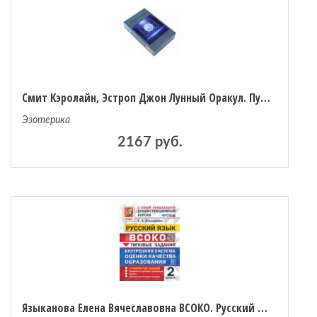
Смит Кэролайн, Эстроп Джон Лунный Оракул. Пусть фазы Луны ведут вас по жизни (Книга + 72 карты)
Эзотерика
2167 руб.
Языканова Елена Вячеславовна ВСОКО. Русский язык. 2 класс. 10 вариантов. Типовые задания. ФГОС