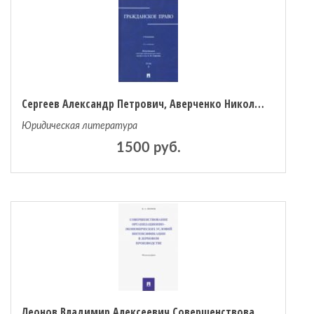
Сергеев Александр Петрович, Аверченко Николай Николаевич, Байгушева Юлия Валериевна, Абрамова Елена Николаевна Гражданское право. В 3-х томах. Том 3
Юридическая литература
1500 руб.
Леонов Владимир Алексеевич Совершенствование организационно-экономических условий интенсификации в зерновом производстве