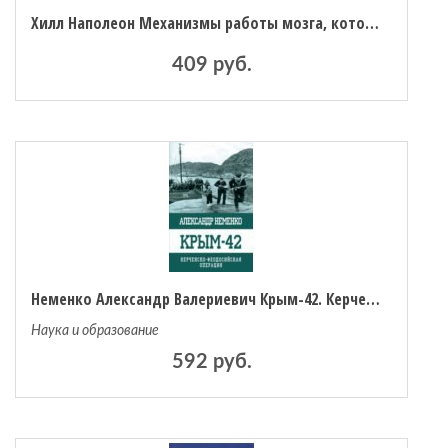
Хилл Наполеон Механизмы работы мозга, которые делают нас богатыми
 мебель
409 руб.
омплексы
ожей
Неменко Александр Валериевич Крым-42. Керченско-Феодосийская операция
Наука и образование
592 руб.