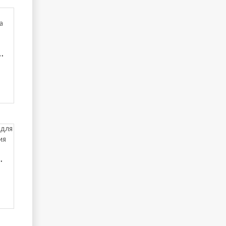
плектом для сна Виктория (160х200) Виктория
ктория (140х200) Виктория