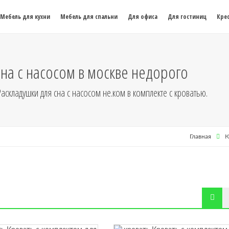
Мебель для кухни
Мебель для спальни
Для офиса
Для гостиниц
Крес
сна с насосом в москве недорого
аскладушки для сна с насосом не.ком в комплекте с кроватью.
Главная
К