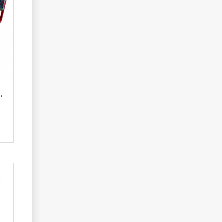
т детской мебели Волшебный стол
нратти