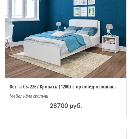
 мебель
омплексы
ожей
Веста СБ-2262 Кровать (1200) с ортопед.основанием и матрасом Столплит Сити-Валенсия 1200х2000
Мебель для спальни
28700 руб.