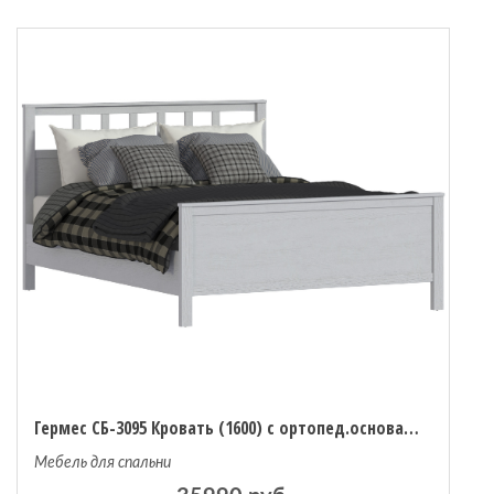
Гермес СБ-3095 Кровать (1600) с ортопед.основанием и матрасом Столплит Сити-Валенсия 1600х2000
Мебель для спальни