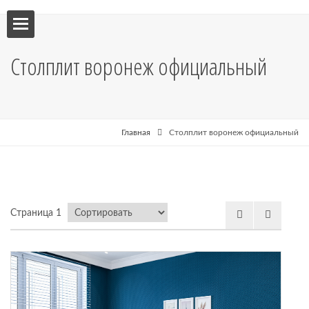
ебель
Столплит воронеж официальный
мебель
я кухни
Главная
Столплит воронеж официальный
я
Страница 1
рные