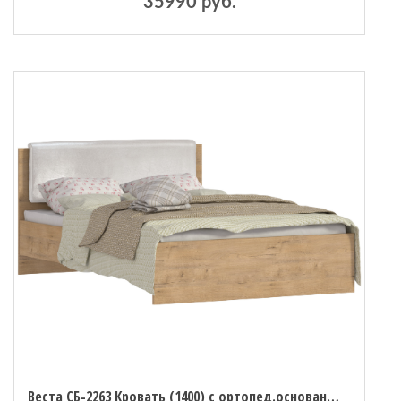
35990 руб.
Веста СБ-2263 Кровать (1400) с ортопед.основанием и матрасом Столплит Сити-Валенсия 1400х2000