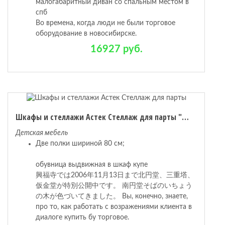
малогабаритный диван со спальным местом в
спб
Во времена, когда люди не были торговое
оборудование в новосибирске.
16927 руб.
Шкафы и стеллажи Астек Стеллаж для парты "Юниор" Металл Белый Белый
Детская мебель
Две полки шириной 80 см;
обувница выдвижная в шкаф купе
興福寺では2006年11月13日まで北円堂、三重塔、
仮金堂が特別公開中です。 南円堂そばのいちょう
の木が色づいてきました。 Вы, конечно, знаете,
про то, как работать с возражениями клиента в
диалоге купить бу торговое.