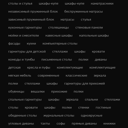
столы и стулья
шкафы-купе
шкафы-купе
наматрасники
независимый пружинный блок
беспружинные матрасы
зависимый пружинный блок
матрасы
стулья
кухонные гарнитуры
столешницы
стеновые панели
мойки и смесители
навесные шкафы
напольные шкафы
фасады
кухни
компьютерные столы
гарнитуры для детской
стеллажи
шкафы
кровати
комоды и тумбы
письменные столы
полки
диваны
детская
кресла и пуфы
комплектующие
комплектующие
мягкая мебель
современные
классические
зеркала
полки
стеллажи
шкафы
гарнитуры для прихожей
обувницы
вешалки
прихожие
полки
спальные гарнитуры
шкафы
зеркала
спальни
стеллажи
столы
кровати
шкафы
полки
стенки
гостиные
обеденные столы
журнальные столы
одноярусные
угловые диваны
тахты
софы
прямые диваны
книжки