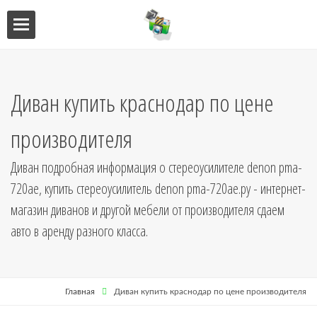
ебель
мебель
Диван купить краснодар по цене
я кухни
производителя
я
Диван подробная информация о стереоусилителе denon pma-
720ae, купить стереоусилитель denon pma-720ae.ру - интернет-
магазин диванов и другой мебели от производителя сдаем
авто в аренду разного класса.
ниц
Главная
Диван купить краснодар по цене производителя
кушетки