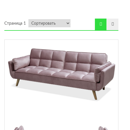
ая
Страница 1
х комнат