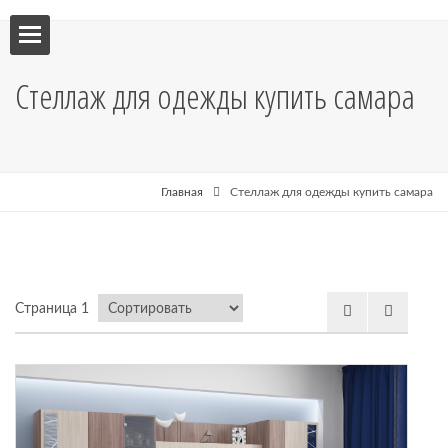
ебель
Стеллаж для одежды купить самара
мебель
я кухни
Главная
Стеллаж для одежды купить самара
я
Страница 1
рные