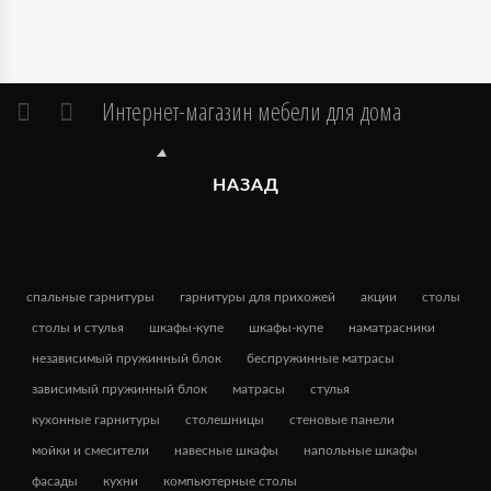
Интернет-магазин мебели для дома
НАЗАД
спальные гарнитуры
гарнитуры для прихожей
акции
столы
столы и стулья
шкафы-купе
шкафы-купе
наматрасники
независимый пружинный блок
беспружинные матрасы
зависимый пружинный блок
матрасы
стулья
кухонные гарнитуры
столешницы
стеновые панели
мойки и смесители
навесные шкафы
напольные шкафы
фасады
кухни
компьютерные столы