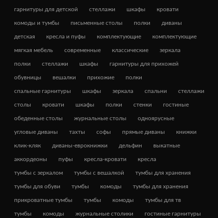
гарнитуры для детской
стеллажи
шкафы
кровати
комоды и тумбы
письменные столы
полки
диваны
детская
кресла и пуфы
комплектующие
комплектующие
мягкая мебель
современные
классические
зеркала
полки
стеллажи
шкафы
гарнитуры для прихожей
обувницы
вешалки
прихожие
полки
спальные гарнитуры
шкафы
зеркала
спальни
стеллажи
столы
кровати
шкафы
полки
стенки
гостиные
обеденные столы
журнальные столы
одноярусные
угловые диваны
тахты
софы
прямые диваны
книжки
клик-кляк
диваны-еврокнижки
дельфин
выкатные
аккордеоны
пуфы
кресла-кровати
кресла
тумбы с зеркалом
тумбы с вешалкой
тумбы для хранения
тумбы для обуви
тумбы
комоды
тумбы для хранения
прикроватные тумбы
тумбы
комоды
тумбы для тв
тумбы
комоды
журнальные столики
гостиные гарнитуры