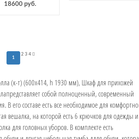
18600 руб.
2
3
4
1
элла (к-т) (600х414, h 1930 мм), Шкаф для прихожей
эллапредставляет собой полноценный, современный
 В его составе есть все необходимое для комфортно
ая вешалка, на которой есть 6 крючков для одежды и
олка для головных уборов. В комплекте есть
я обуви и другая небольшая тумба ддля обуви, котор