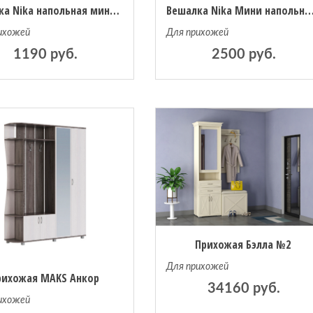
Вешалка Nika напольная мини (ВМ2/Б бежевый металлик)
Вешалка Nika Мини напольная (ВМ3/С салатовый 
ихожей
Для прихожей
1190 руб.
2500 руб.
Прихожая Бэлла №2
Для прихожей
рихожая MAKS Анкор
34160 руб.
ихожей