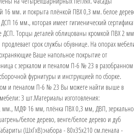
лены на четырёхшарнирных петлях. Фасады
16 мм. и покрыта плёнкой ПВХ 0,3 мм. белое дерев
СП 16 мм., которая имеет гигиенический сертифика
пе ДСП. Торцы деталей облицованы кромкой ПВХ 2 мм
 и продлевает срок службы обувнице. На опорах мебел
 сохраняющие Ваше напольное покрытие от
вница с зеркалом и пеналом П-6 № 23 в разобранном
 сборочной фурнитуры и инструкцией по сборке.
лом и пеналом П-6 № 23 Вы можете найти выше в
мебели: 3 шт.Материалы изготовления:
 мм., МДФ 16 мм, плёнка ПВХ 0,3 мм, ДВП, зеркально
шагрень/белое дерево, венге/белое дерево и дуб
абариты (ШхГхВ):набора - 80х35х210 см.пенала -