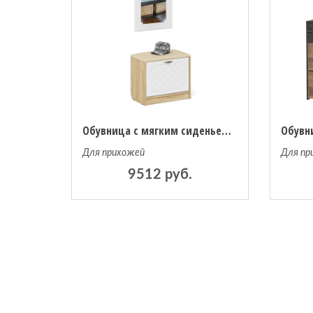
Обувница с мягким сиденьем с зеркалом П-6 МДФ фрезеровка ромб
Для прихожей
Для пр
9512 руб.