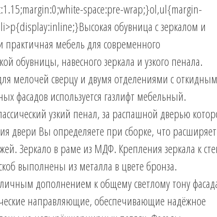
:1.15;margin:0;white-space:pre-wrap;}ol,ul{margin-
li>p{display:inline;}Высокая обувница с зеркалом и
 и практичная мебель для современного
кой обувницы, навесного зеркала и узкого пенала.
для мелочей сверцу и двумя отделениями с откидны
ных фасадов используется газлифт мебельный.
Классический узкий пенал, за распашной дверью котор
ия двери Вы определяете при сборке, что расширяет
ей. Зеркало в раме из МДФ. Крепления зеркала к сте
 скоб выполнены из металла в цвете бронза.
тличным дополнением к общему светлому тону фасад
ические направляющие, обеспечивающие надёжное