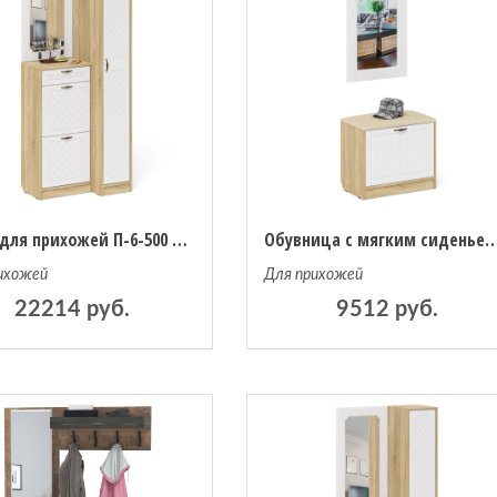
Пенал для прихожей П-6-500 и высокая обувница с зеркалом фрезеровка ромб
Обувница с мягким сиденьем с зеркалом П-6 МДФ фр
ихожей
Для прихожей
22214 руб.
9512 руб.