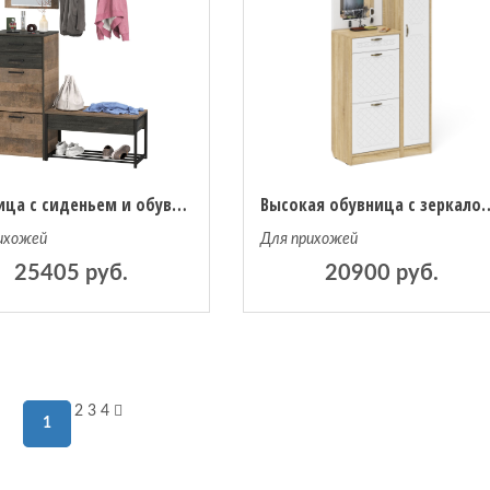
Обувница с сиденьем и обувница высокая с вешалкой и зеркалом Трувор
Высокая обувница с зеркалом и пенало
ихожей
Для прихожей
25405 руб.
20900 руб.
2
3
4
1