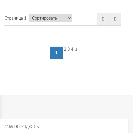
 мебель
Страница 1
омплексы
2
3
4
1
ожей
КАТАЛОГ
ПРОДУКТОВ