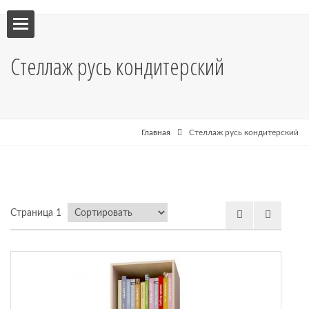
ебель
Стеллаж русь кондитерский
мебель
я кухни
Главная
Стеллаж русь кондитерский
я
Страница 1
рные