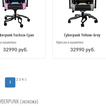
berpunk Fuchsia-Cyan
Cyberpunk Yellow-Grey
 и кушетки
Кресла и кушетки
32990 руб.
32990 руб.
2
3
4
1
YBERPUNK (экокожа)