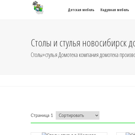
Детская мебель
Надувная мебель
Столы и стулья новосибирск 
Столы+стулья Домотека компания домотека произво
Страница 1