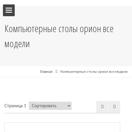
ебель
Компьютерные столы орион все
мебель
модели
я кухни
я
Главная
Компьютерные столы орион все модели
рные
Страница 1