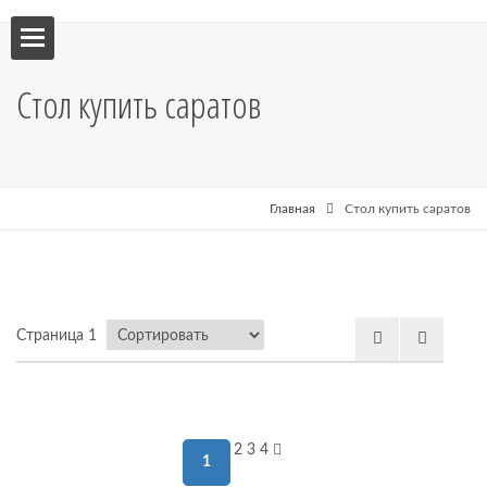
ебель
Стол купить саратов
мебель
я кухни
Главная
Стол купить саратов
я
Страница 1
рные
2
3
4
1