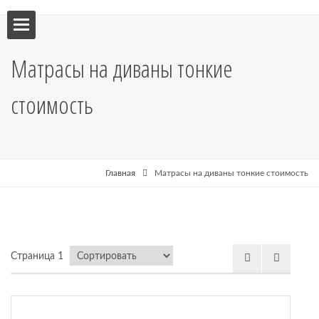
ебель
Матрасы на диваны тонкие
мебель
стоимость
я кухни
я
Главная
Матрасы на диваны тонкие стоимость
рные
Страница 1