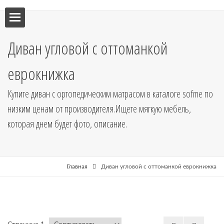
ебель
Диван угловой с оттоманкой
мебель
еврокнижка
я кухни
Купите диван с ортопедическим матрасом в каталоге sofme по
низким ценам от производителя.Ищете мягкую мебель,
я
которая днем будет фото, описание.
рные
Главная
Диван угловой с оттоманкой еврокнижка