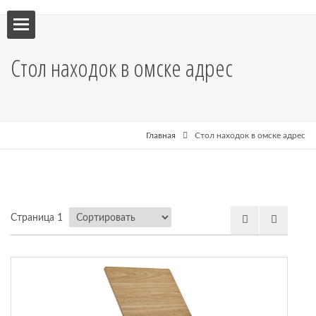
ебель
Стол находок в омске адрес
мебель
я кухни
Главная
Стол находок в омске адрес
я
Страница 1
рные