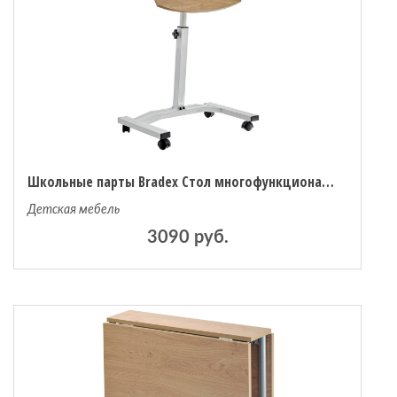
 мебель
омплексы
ожей
Школьные парты Bradex Стол многофункциональный на колёсах Ролет 48x40 см
Детская мебель
3090 руб.