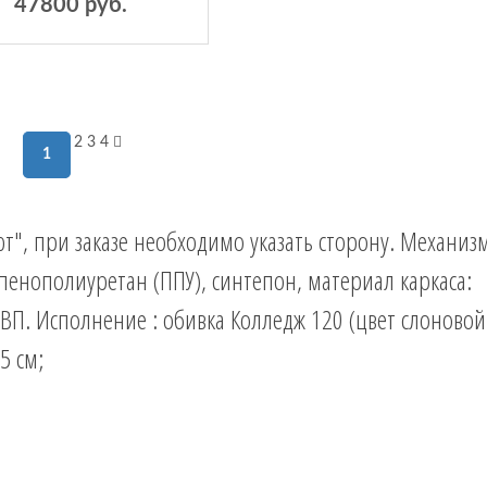
47800 руб.
2
3
4
1
т", при заказе необходимо указать сторону. Механиз
енополиуретан (ППУ), синтепон, материал каркаса:
ВП. Исполнение : обивка Колледж 120 (цвет слоновой
5 см;