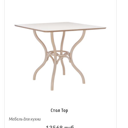
 мебель
омплексы
ожей
Стол Тор
Мебель для кухни