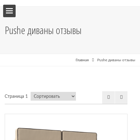
ебель
Pushe диваны отзывы
мебель
я кухни
Главная
Pushe диваны отзывы
я
Страница 1
рные