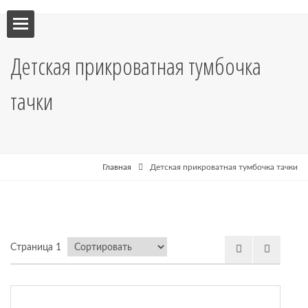
ебель
Детская прикроватная тумбочка
мебель
тачки
я кухни
я
Главная
Детская прикроватная тумбочка тачки
рные
Страница 1