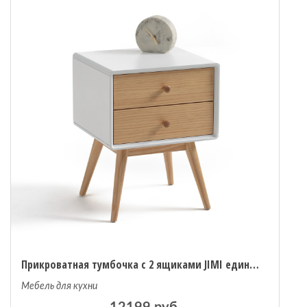
 мебель
омплексы
ожей
Прикроватная тумбочка с 2 ящиками JIMI единый размер белый
Мебель для кухни