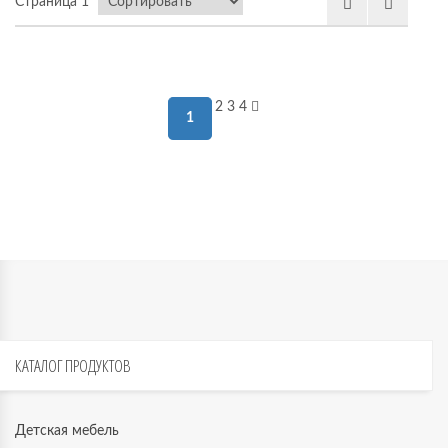
Страница 1
 мебель
2
3
4
1
омплексы
ожей
КАТАЛОГ
ПРОДУКТОВ
Детская мебель