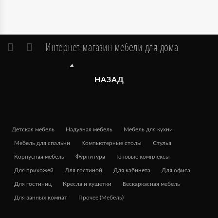
Интернет-магазин мебели для дома
НАЗАД
Детская мебель
Надувная мебель
Мебель для кухни
Мебель для спальни
Компьютерные столы
Стулья
Корпусная мебель
Фурнитура
Готовые комплексы
Для прихожей
Для гостиной
Для кабинета
Для офиса
Для гостиниц
Кресла и кушетки
Бескаркасная мебель
Для ванных комнат
Прочее (Мебель)