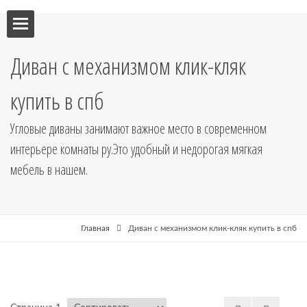
ебель
Диван с механизмом клик-кляк
мебель
купить в спб
я кухни
Угловые диваны занимают важное место в современном
интерьере комнаты ру.Это удобный и недорогая мягкая
я
мебель в нашем.
рные
Главная
Диван с механизмом клик-кляк купить в спб