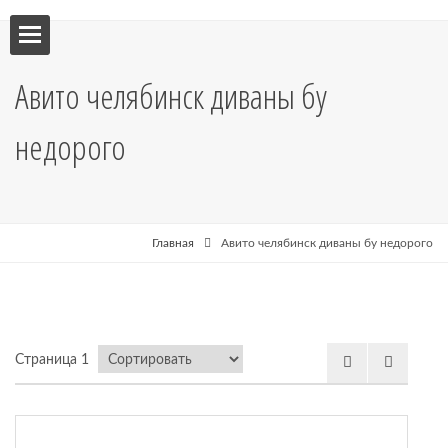
ебель
Авито челябинск диваны бу
мебель
недорого
я кухни
я
Главная
Авито челябинск диваны бу недорого
рные
Страница 1