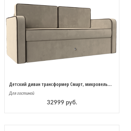
 мебель
омплексы
ожей
Детский диван трансформер Смарт, микровельвет
Для гостиной
32999 руб.