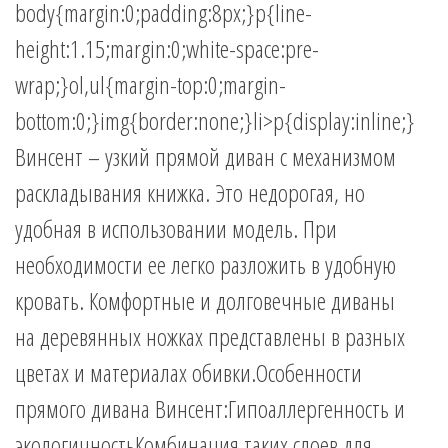
body{margin:0;padding:8px;}p{line-
height:1.15;margin:0;white-space:pre-
wrap;}ol,ul{margin-top:0;margin-
bottom:0;}img{border:none;}li>p{display:inline;}
Винсент – узкий прямой диван с механизмом
раскладывания книжка. Это недорогая, но
удобная в использовании модель. При
необходимости ее легко разложить в удобную
кровать. Комфортные и долговечные диваны
на деревянных ножках представлены в разных
цветах и материалах обивки.Особенности
прямого дивана Винсент:Гипоаллергенность и
экологичностьКомбинация таких слоев для