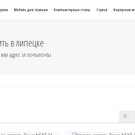
кухни
Мебель для спальни
Компьютерные столы
Стулья
Корпусная м
ить в липецке
 или адрес эл почтыпочты