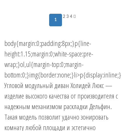
2
3
4
1
body{margin:0;padding:8px;}p{line-
height:1.15;margin:0;white-space:pre-
wrap;}ol,ul{margin-top:0;margin-
bottom:0;}img{border:none;}li>p{display:inline;}
Угловой модульный диван Холидей Люкс —
изделие высокого качества от производителя с
надежным механизмом раскладки Дельфин.
Такая модель позволит удачно зонировать
комнату любой площади и эстетично