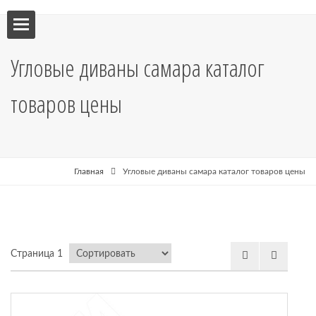
ебель
Угловые диваны самара каталог
мебель
товаров цены
я кухни
я
Главная
Угловые диваны самара каталог товаров цены
рные
Страница 1