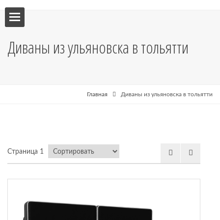
ебель
Диваны из ульяновска в тольятти
мебель
я кухни
Главная
Диваны из ульяновска в тольятти
я
Страница 1
рные