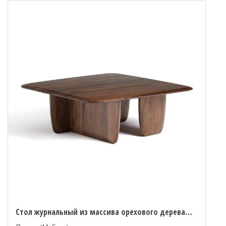
Стол журнальный из массива орехового дерева большая модель Iloss единый размер каштановый