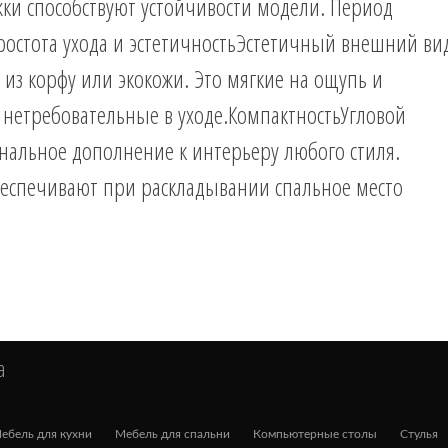
ки способствуют устойчивости модели. Период
Простота ухода и эстетичностьЭстетичный внешний ви
 из корфу или экокожи. Это мягкие на ощупь и
нетребовательные в уходе.КомпактностьУгловой
альное дополнение к интерьеру любого стиля.
еспечивают при раскладывании спальное место
а
ебель для кухни
Мебель для спальни
Компьютерные столы
Стулья