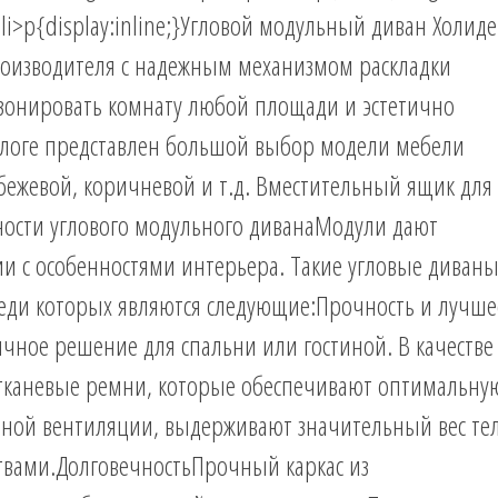
}li>p{display:inline;}Угловой модульный диван Холид
роизводителя с надежным механизмом раскладки
 зонировать комнату любой площади и эстетично
талоге представлен большой выбор модели мебели
 бежевой, коричневой и т.д. Вместительный ящик для
ности углового модульного диванаМодули дают
вии с особенностями интерьера. Такие угловые диван
еди которых являются следующие:Прочность и лучше
ичное решение для спальни или гостиной. В качестве
тканевые ремни, которые обеспечивают оптимальну
енной вентиляции, выдерживают значительный вес те
твами.ДолговечностьПрочный каркас из