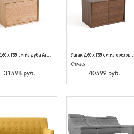
Ящик Д60 x Г35 см из дуба Archivita единый размер каштановый
Ящик Д60 x Г35 см из орехового дерева Archivita единый разме
я
Стулья
31598 руб.
40599 руб.