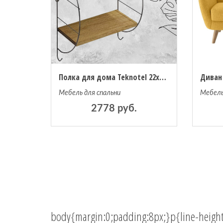
Полка для дома Teknotel 22x38x55 см дерево/черный
Мебель для спальни
Мебель
2778 руб.
body{margin:0;padding:8px;}p{line-height