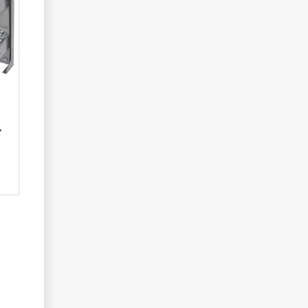
ием (SMACE45SXFMOMBASC)