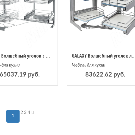
ROUND Волшебный уголок с выдвижными корзинами с плавным закрыванием, правый (SMACE45DXFMC)
GALAXY Волшебный уголок левый, выдв. корзины и фасад с плавным закрыван
 для кухни
Мебель для кухни
65037.19 руб.
83622.62 руб.
2
3
4
1