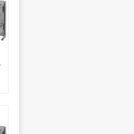
ием (SMACE45DXFMOMBASC)