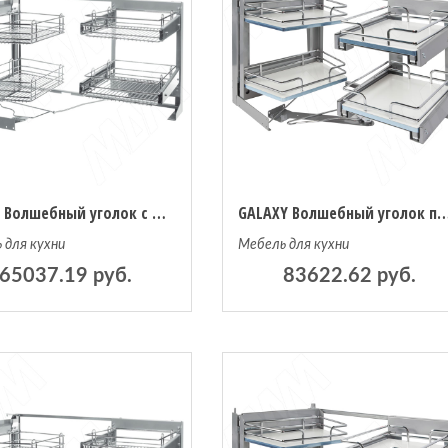
ROUND Волшебный уголок с выдвижными корзинами с плавным закрыванием, левый (SMACE45SXFMC)
GALAXY Волшебный уголок правый, выдв. корзины и фасад с плавным закрыван
 для кухни
Мебель для кухни
65037.19 руб.
83622.62 руб.