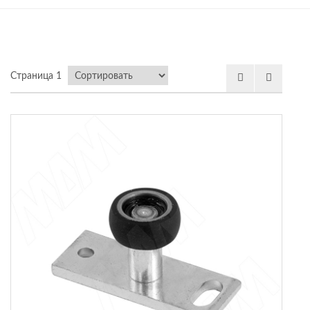
 мебель
Страница 1
омплексы
ожей