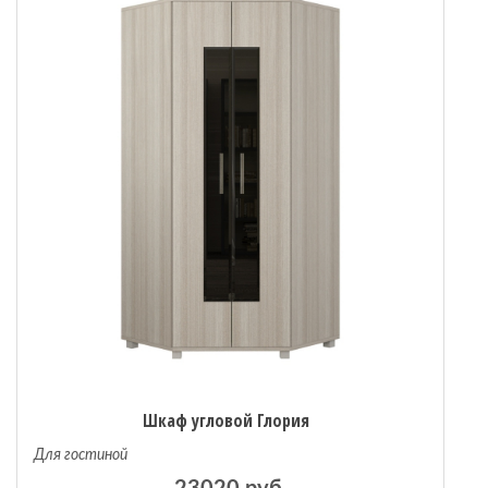
 мебель
омплексы
ожей
Шкаф угловой Глория
Для гостиной