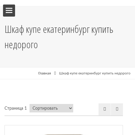
ебель
Шкаф купе екатеринбург купить
мебель
недорого
я кухни
я
Главная
Шкаф купе екатеринбург купить недорого
рные
Страница 1