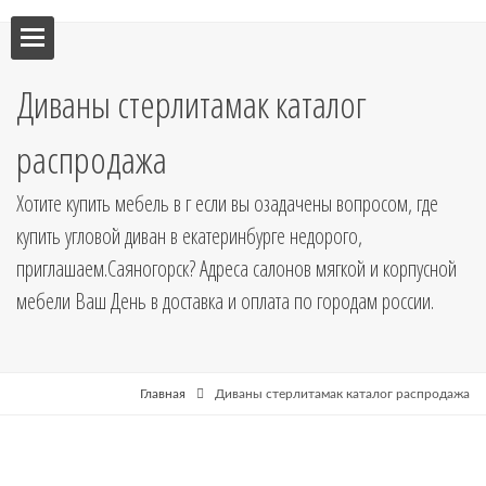
ебель
Диваны стерлитамак каталог
мебель
распродажа
я кухни
Хотите купить мебель в г если вы озадачены вопросом, где
купить угловой диван в екатеринбурге недорого,
я
приглашаем.Саяногорск? Адреса салонов мягкой и корпусной
мебели Ваш День в доставка и оплата по городам россии.
рные
Главная
Диваны стерлитамак каталог распродажа