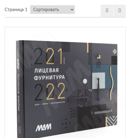
 мебель
Страница 1
омплексы
ожей