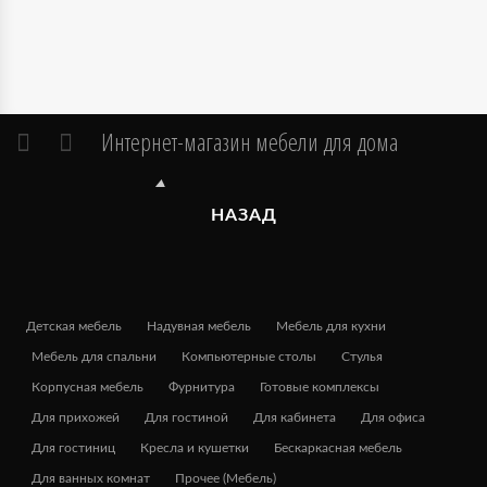
Интернет-магазин мебели для дома
НАЗАД
Детская мебель
Надувная мебель
Мебель для кухни
Мебель для спальни
Компьютерные столы
Стулья
Корпусная мебель
Фурнитура
Готовые комплексы
Для прихожей
Для гостиной
Для кабинета
Для офиса
Для гостиниц
Кресла и кушетки
Бескаркасная мебель
Для ванных комнат
Прочее (Мебель)