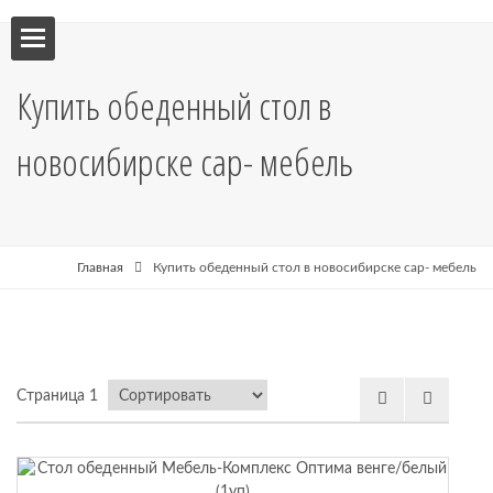
ебель
Купить обеденный стол в
мебель
новосибирске сар- мебель
я кухни
я
Главная
Купить обеденный стол в новосибирске сар- мебель
рные
Страница 1