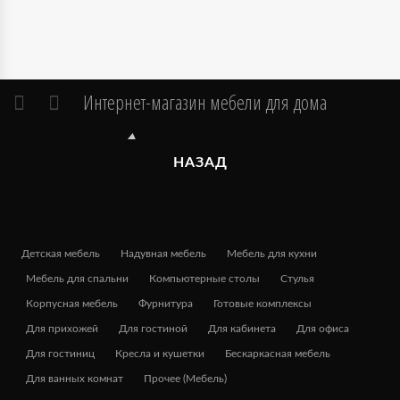
Интернет-магазин мебели для дома
НАЗАД
Детская мебель
Надувная мебель
Мебель для кухни
Мебель для спальни
Компьютерные столы
Стулья
Корпусная мебель
Фурнитура
Готовые комплексы
Для прихожей
Для гостиной
Для кабинета
Для офиса
Для гостиниц
Кресла и кушетки
Бескаркасная мебель
Для ванных комнат
Прочее (Мебель)