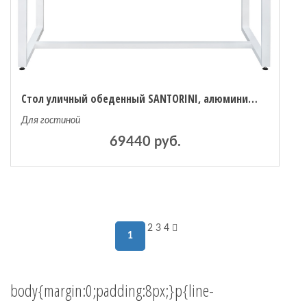
Стол уличный обеденный SANTORINI, алюминий 1800х980х770
Для гостиной
69440 руб.
2
3
4
1
body{margin:0;padding:8px;}p{line-