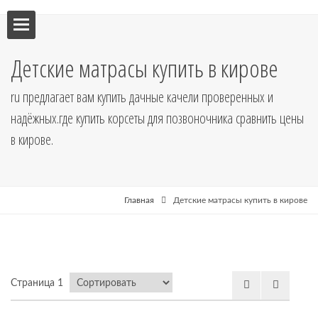
ебель
Детские матрасы купить в кирове
мебель
ru предлагает вам купить дачные качели проверенных и
надёжных.где купить корсеты для позвоночника сравнить цены
я кухни
в кирове.
я
Главная
Детские матрасы купить в кирове
рные
Страница 1