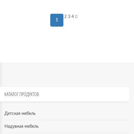
 мебель
2
3
4
1
омплексы
ожей
КАТАЛОГ
ПРОДУКТОВ
Детская мебель
Надувная мебель