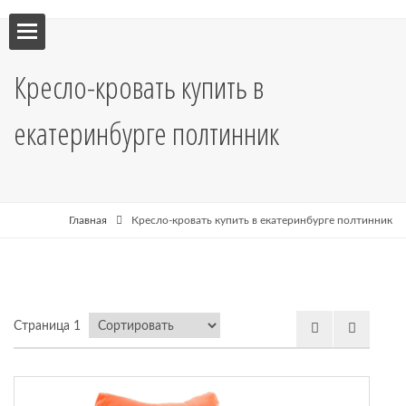
ебель
Кресло-кровать купить в
мебель
екатеринбурге полтинник
я кухни
я
Главная
Кресло-кровать купить в екатеринбурге полтинник
рные
Страница 1