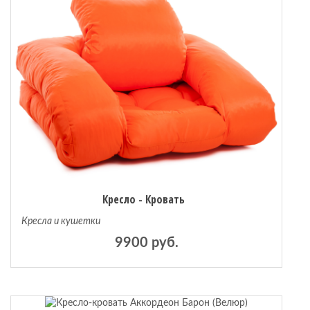
 мебель
омплексы
ожей
Кресло - Кровать
Кресла и кушетки
9900 руб.