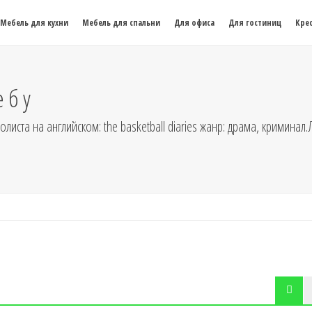
Мебель для кухни
Мебель для спальни
Для офиса
Для гостиниц
Крес
 б у
листа на английском: the basketball diaries жанр: драма, кримина