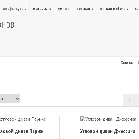
шкафы-купе
матрасы
кухни
детская
мягкая мебель
с
онов
Главная
гловой диван Париж
Угловой диван Джессика