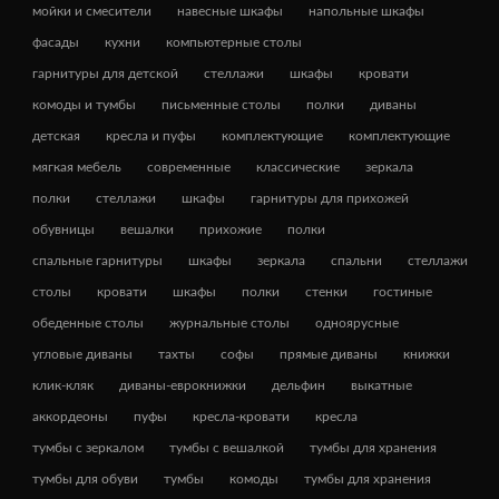
мойки и смесители
навесные шкафы
напольные шкафы
фасады
кухни
компьютерные столы
гарнитуры для детской
стеллажи
шкафы
кровати
комоды и тумбы
письменные столы
полки
диваны
детская
кресла и пуфы
комплектующие
комплектующие
мягкая мебель
современные
классические
зеркала
полки
стеллажи
шкафы
гарнитуры для прихожей
обувницы
вешалки
прихожие
полки
спальные гарнитуры
шкафы
зеркала
спальни
стеллажи
столы
кровати
шкафы
полки
стенки
гостиные
обеденные столы
журнальные столы
одноярусные
угловые диваны
тахты
софы
прямые диваны
книжки
клик-кляк
диваны-еврокнижки
дельфин
выкатные
аккордеоны
пуфы
кресла-кровати
кресла
тумбы с зеркалом
тумбы с вешалкой
тумбы для хранения
тумбы для обуви
тумбы
комоды
тумбы для хранения