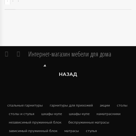
Интернет-магазин мебели для дома
НАЗАД
спальные гарнитуры
гарнитуры для прихожей
акции
столы
столы и стулья
шкафы-купе
шкафы-купе
наматрасники
независимый пружинный блок
беспружинные матрасы
зависимый пружинный блок
матрасы
стулья