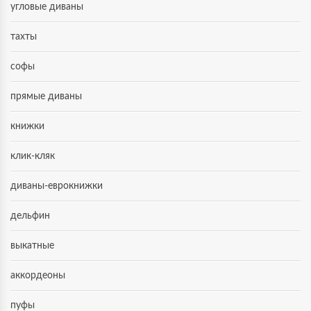
угловые диваны
тахты
софы
прямые диваны
книжки
клик-кляк
диваны-еврокнижки
дельфин
выкатные
аккордеоны
пуфы