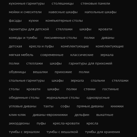
кухонные гарнитуры
столешницы
стеновые панели
мойки и смесители
навесные шкафы
напольные шкафы
фасады
кухни
компьютерные столы
гарнитуры для детской
стеллажи
шкафы
кровати
комоды и тумбы
письменные столы
полки
диваны
детская
кресла и пуфы
комплектующие
комплектующие
мягкая мебель
современные
классические
зеркала
полки
стеллажи
шкафы
гарнитуры для прихожей
обувницы
вешалки
прихожие
полки
спальные гарнитуры
шкафы
зеркала
спальни
стеллажи
столы
кровати
шкафы
полки
стенки
гостиные
обеденные столы
журнальные столы
одноярусные
угловые диваны
тахты
софы
прямые диваны
книжки
клик-кляк
диваны-еврокнижки
дельфин
выкатные
аккордеоны
пуфы
кресла-кровати
кресла
тумбы с зеркалом
тумбы с вешалкой
тумбы для хранения